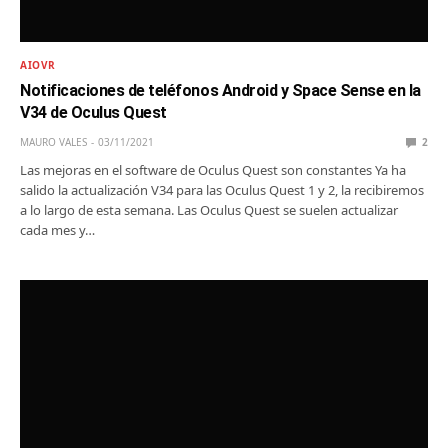
AIOVR
Notificaciones de teléfonos Android y Space Sense en la
V34 de Oculus Quest
MAURO VALES
03/11/2021
2
Las mejoras en el software de Oculus Quest son constantes Ya ha
salido la actualización V34 para las Oculus Quest 1 y 2, la recibiremos
a lo largo de esta semana. Las Oculus Quest se suelen actualizar
cada mes y…