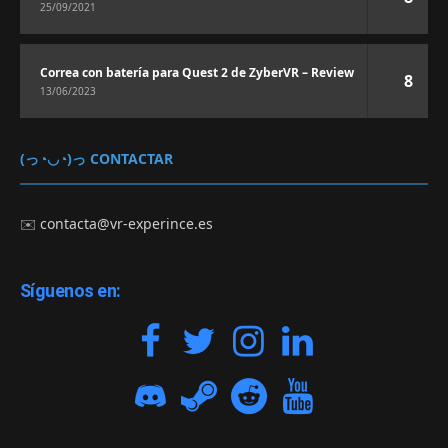
25/09/2021
Correa con batería para Quest 2 de ZyberVR – Review
8
13/06/2023
(っ◔◡◔)っ CONTACTAR
✉️
contacta@vr-experince.es
Síguenos en: