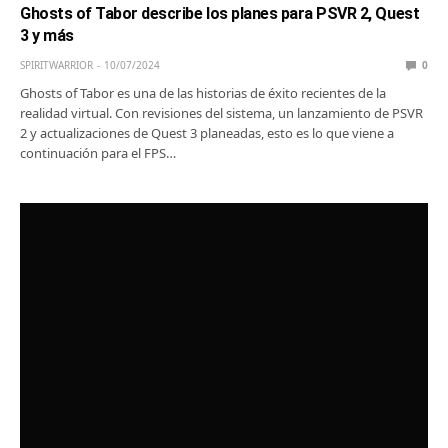
Ghosts of Tabor describe los planes para PSVR 2, Quest
3 y más
SPIRITWARRIOR
10/07/2024
0
Ghosts of Tabor es una de las historias de éxito recientes de la
realidad virtual. Con revisiones del sistema, un lanzamiento de PSVR
2 y actualizaciones de Quest 3 planeadas, esto es lo que viene a
continuación para el FPS…