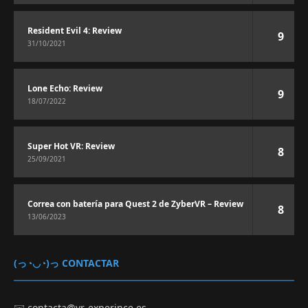
Resident Evil 4: Review
9
31/10/2021
Lone Echo: Review
9
18/07/2022
Super Hot VR: Review
8
25/09/2021
Correa con batería para Quest 2 de ZyberVR – Review
8
13/06/2023
(っ◔◡◔)っ CONTACTAR
✉️
contacta@vr-experince.es