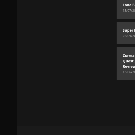
Lone E
18/07/2
Super 
25/09/2
Correa
Quest 
Revie
13/06/2