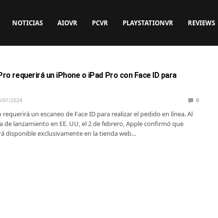
NOTICIAS
AIOVR
PCVR
PLAYSTATIONVR
REVIEWS
Pro requerirá un iPhone o iPad Pro con Face ID para
4/01/2024
0
 requerirá un escaneo de Face ID para realizar el pedido en línea. Al
ha de lanzamiento en EE. UU, el 2 de febrero, Apple confirmó que
ará disponible exclusivamente en la tienda web…