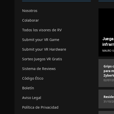
Nosotros
Colaborar
Todos los visores de RV
Juega 
Submit your VR Game
infrar
Submit your VR Hardware
MAURO V
Sorteo Juegos VR Gratis
Grips 
Sistema de Reviews
para m
ZyberV
Código Ético
02/07/2
Boletín
Reside
Aviso Legal
31/10/2
Política de Privacidad