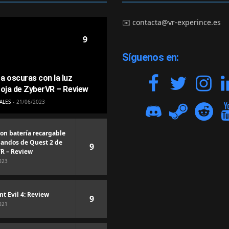
✉️
contacta@vr-experince.es
9
Síguenos en:
a oscuras con la luz
roja de ZyberVR – Review
ALES
21/06/2023
con batería recargable
andos de Quest 2 de
9
R – Review
023
nt Evil 4: Review
9
021