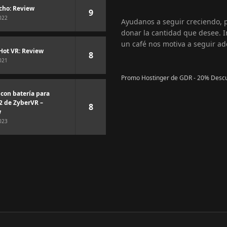
cho: Review
9
022
Ayudanos a seguir creciendo,
donar la cantidad que desee. I
un café nos motiva a seguir ad
Hot VR: Review
8
021
Promo Hostinger de GDR - 20% Desc
 con batería para
2 de ZyberVR –
8
w
023