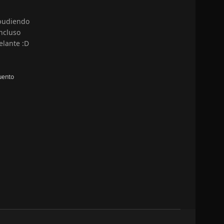
 pudiendo
ncluso
elante :D
uento