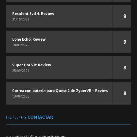
Resident Evil 4: Review
9
31/10/2021
Lone Echo: Review
9
18/07/2022
Super Hot VR: Review
8
25/09/2021
Correa con batería para Quest 2 de ZyberVR – Review
8
13/06/2023
(っ◔◡◔)っ CONTACTAR
✉️
contacta@vr-experince.es