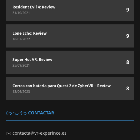
Resident Evil 4: Review
9
31/10/2021
Lone Echo: Review
9
18/07/2022
Super Hot VR: Review
8
25/09/2021
Correa con batería para Quest 2 de ZyberVR – Review
8
13/06/2023
(っ◔◡◔)っ CONTACTAR
✉️
contacta@vr-experince.es