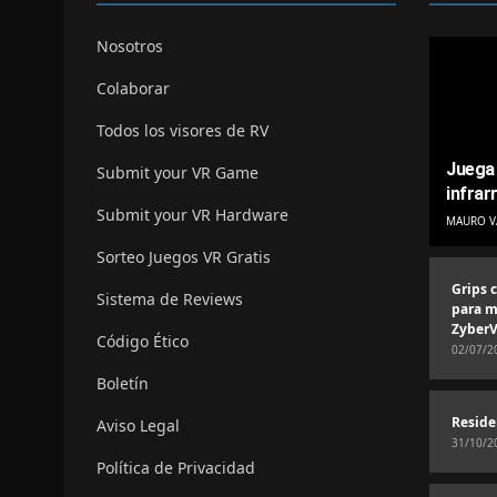
Nosotros
Colaborar
Todos los visores de RV
Juega 
Submit your VR Game
infrar
Submit your VR Hardware
MAURO V
Sorteo Juegos VR Gratis
Grips 
Sistema de Reviews
para m
ZyberV
Código Ético
02/07/2
Boletín
Reside
Aviso Legal
31/10/2
Política de Privacidad