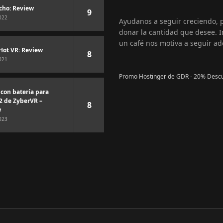
cho: Review
9
022
Ayudanos a seguir creciendo,
donar la cantidad que desee. I
un café nos motiva a seguir ad
Hot VR: Review
8
021
Promo Hostinger de GDR - 20% Desc
 con batería para
2 de ZyberVR –
8
w
023