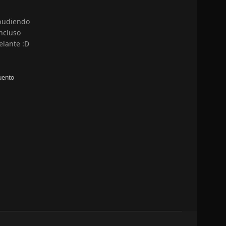
 pudiendo
ncluso
elante :D
uento