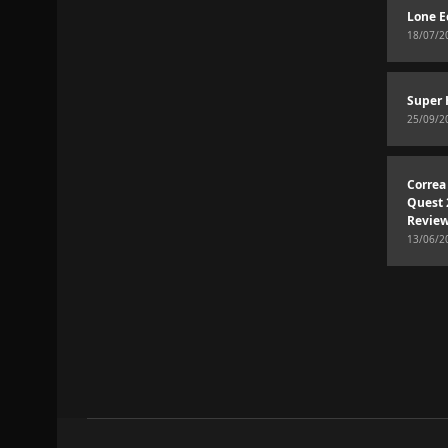
Lone E
18/07/2
Super 
25/09/2
Correa
Quest 
Revie
13/06/2