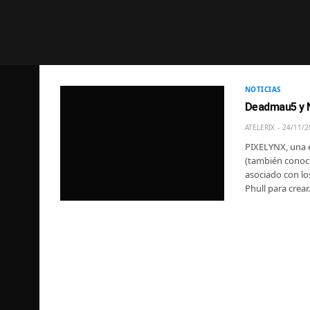
NOTICIAS
Deadmau5 y N
ATELERIX
24/11/2
PIXELYNX, una 
(también conoc
asociado con lo
Phull para crea