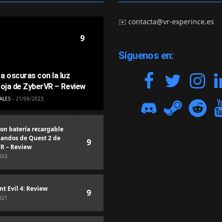
✉️
contacta@vr-experince.es
9
Síguenos en:
a oscuras con la luz
roja de ZyberVR – Review
ALES
21/06/2023
con batería recargable
andos de Quest 2 de
9
R – Review
023
nt Evil 4: Review
9
021