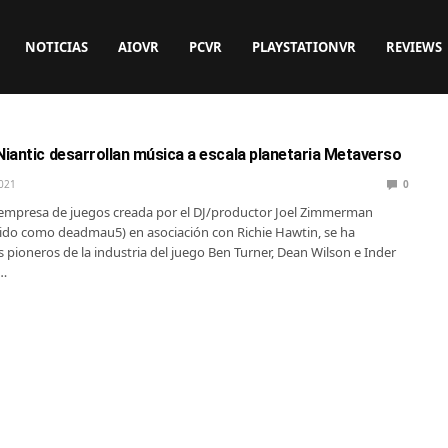
NOTICIAS
AIOVR
PCVR
PLAYSTATIONVR
REVIEWS
iantic desarrollan música a escala planetaria Metaverso
021
0
empresa de juegos creada por el DJ/productor Joel Zimmerman
ido como deadmau5) en asociación con Richie Hawtin, se ha
s pioneros de la industria del juego Ben Turner, Dean Wilson e Inder
r…