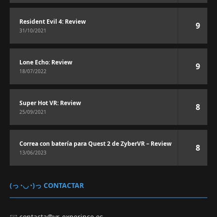
Resident Evil 4: Review
9
31/10/2021
Lone Echo: Review
9
18/07/2022
Super Hot VR: Review
8
25/09/2021
Correa con batería para Quest 2 de ZyberVR – Review
8
13/06/2023
(っ◔◡◔)っ CONTACTAR
✉️
contacta@vr-experince.es