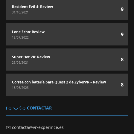
Resident Evil 4: Review
9
31/10/2021
Lone Echo: Review
9
18/07/2022
Super Hot VR: Review
8
25/09/2021
Correa con batería para Quest 2 de ZyberVR – Review
8
13/06/2023
(っ◔◡◔)っ CONTACTAR
✉️
contacta@vr-experince.es