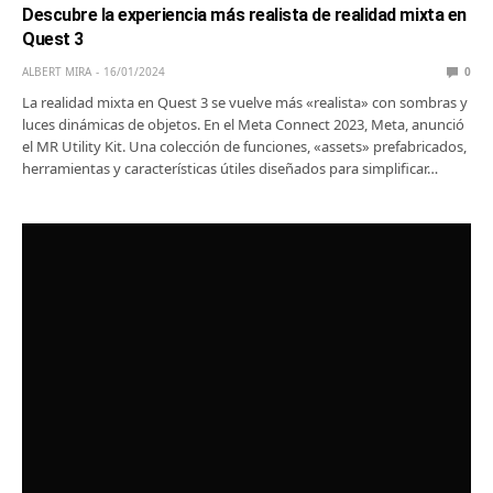
Descubre la experiencia más realista de realidad mixta en
Quest 3
ALBERT MIRA
16/01/2024
0
La realidad mixta en Quest 3 se vuelve más «realista» con sombras y
luces dinámicas de objetos. En el Meta Connect 2023, Meta, anunció
el MR Utility Kit. Una colección de funciones, «assets» prefabricados,
herramientas y características útiles diseñados para simplificar…