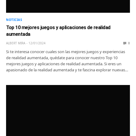
NOTICIAS
Top 10 mejores juegos y aplicaciones de realidad
aumentada
ALBERT MIRA
12/01/2024
0
Si te interesa conocer cuales son las mejores juegos y experiencias
de realidad aumentada, quédate para conocer nuestro Top 10
mejores juegos y aplicaciones de realidad aumentada. Si eres un
apasionado de la realidad aumentada y te fascina explorar nuevas…