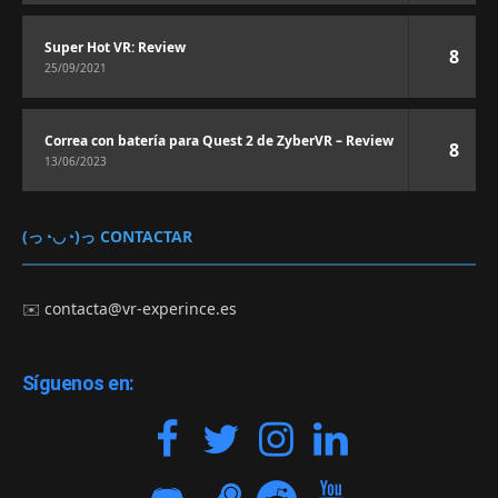
Super Hot VR: Review
8
25/09/2021
Correa con batería para Quest 2 de ZyberVR – Review
8
13/06/2023
(っ◔◡◔)っ CONTACTAR
✉️
contacta@vr-experince.es
Síguenos en: