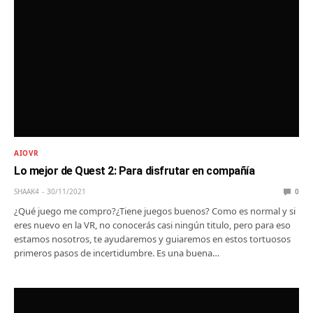
AIOVR
Lo mejor de Quest 2: Para disfrutar en compañía
SHAAK4
30/11/2021
0
¿Qué juego me compro?¿Tiene juegos buenos? Como es normal y si
eres nuevo en la VR, no conocerás casi ningún titulo, pero para eso
estamos nosotros, te ayudaremos y guiaremos en estos tortuosos
primeros pasos de incertidumbre. Es una buena…