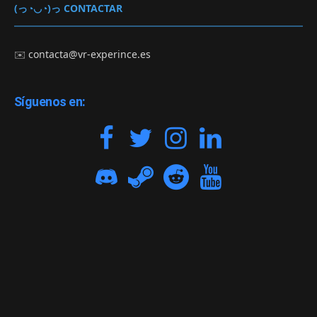
(っ◔◡◔)っ CONTACTAR
✉️
contacta@vr-experince.es
Síguenos en: