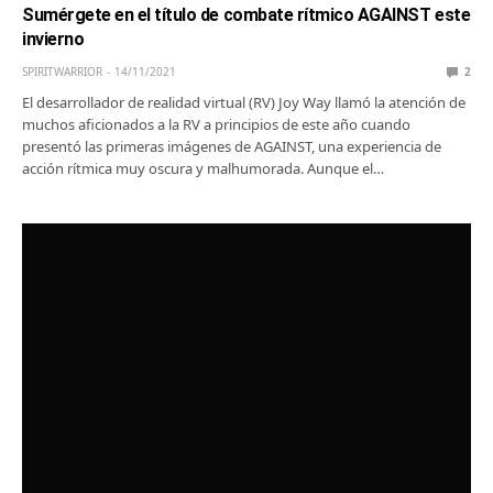
Sumérgete en el título de combate rítmico AGAINST este
invierno
SPIRITWARRIOR
14/11/2021
2
El desarrollador de realidad virtual (RV) Joy Way llamó la atención de
muchos aficionados a la RV a principios de este año cuando
presentó las primeras imágenes de AGAINST, una experiencia de
acción rítmica muy oscura y malhumorada. Aunque el…