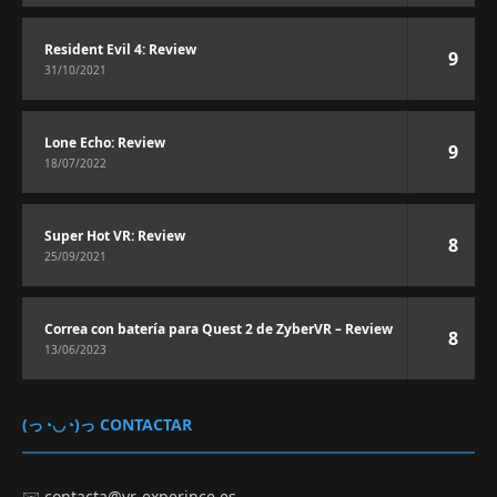
Resident Evil 4: Review
9
31/10/2021
Lone Echo: Review
9
18/07/2022
Super Hot VR: Review
8
25/09/2021
Correa con batería para Quest 2 de ZyberVR – Review
8
13/06/2023
(っ◔◡◔)っ CONTACTAR
✉️
contacta@vr-experince.es