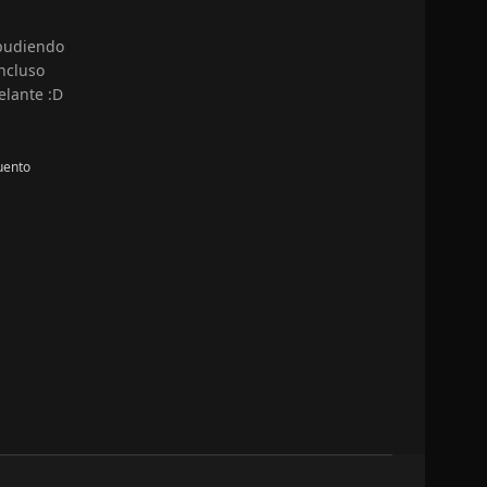
 pudiendo
ncluso
elante :D
uento