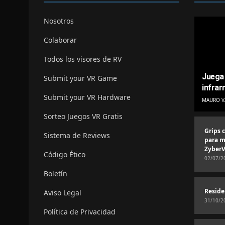
Nosotros
Colaborar
Todos los visores de RV
Juega 
Submit your VR Game
infrar
Submit your VR Hardware
MAURO V
Sorteo Juegos VR Gratis
Grips 
Sistema de Reviews
para m
ZyberV
Código Ético
02/07/2
Boletín
Reside
Aviso Legal
31/10/2
Política de Privacidad