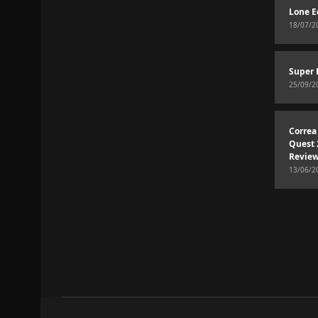
Lone E
18/07/2
Super 
25/09/2
Correa
Quest 
Revie
13/06/2