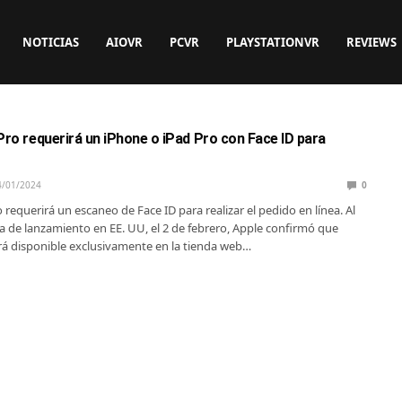
NOTICIAS
AIOVR
PCVR
PLAYSTATIONVR
REVIEWS
Pro requerirá un iPhone o iPad Pro con Face ID para
4/01/2024
0
 requerirá un escaneo de Face ID para realizar el pedido en línea. Al
ha de lanzamiento en EE. UU, el 2 de febrero, Apple confirmó que
ará disponible exclusivamente en la tienda web…