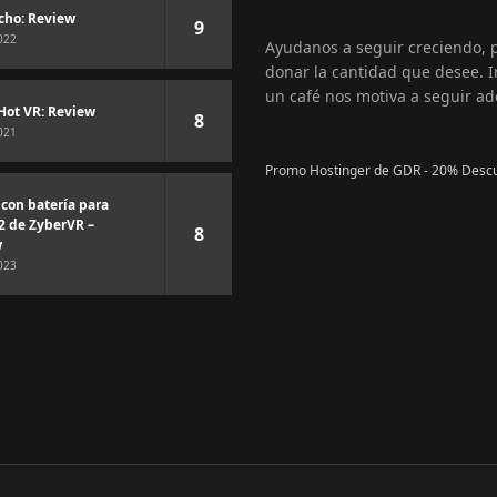
cho: Review
9
022
Ayudanos a seguir creciendo,
donar la cantidad que desee. I
un café nos motiva a seguir ad
Hot VR: Review
8
021
Promo Hostinger de GDR - 20% Desc
 con batería para
2 de ZyberVR –
8
w
023