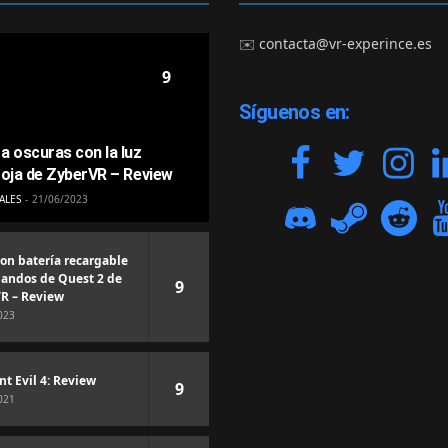
✉️
contacta@vr-experince.es
9
Síguenos en:
a oscuras con la luz
roja de ZyberVR – Review
ALES
21/06/2023
con batería recargable
andos de Quest 2 de
9
R – Review
023
nt Evil 4: Review
9
021