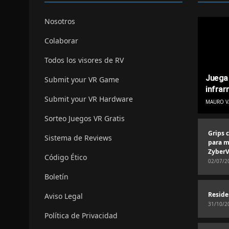
Nosotros
Colaborar
Todos los visores de RV
Juega 
Submit your VR Game
infrar
Submit your VR Hardware
MAURO V
Sorteo Juegos VR Gratis
Grips 
Sistema de Reviews
para m
ZyberV
Código Ético
02/07/2
Boletín
Reside
Aviso Legal
31/10/2
Política de Privacidad