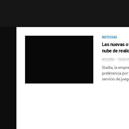
NOTICIAS
Las nuevas o
nube de reali
ATELERIX
19/09/2
Stadia, la empr
preferencia por 
servicio de jue