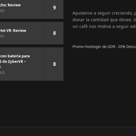
cho: Review
9
022
Ayudanos a seguir creciendo,
donar la cantidad que desee. I
un café nos motiva a seguir ad
Hot VR: Review
8
021
Promo Hostinger de GDR - 20% Desc
 con batería para
2 de ZyberVR –
8
w
023