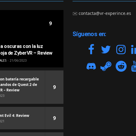
✉️
contacta@vr-experince.es
9
Síguenos en:
a oscuras con la luz
roja de ZyberVR – Review
ALES
21/06/2023
con batería recargable
andos de Quest 2 de
9
R – Review
023
nt Evil 4: Review
9
021