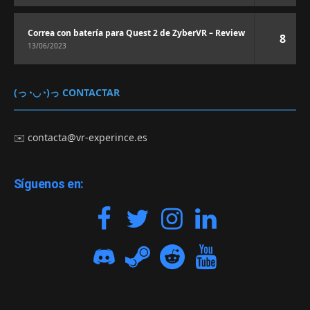
Correa con batería para Quest 2 de ZyberVR – Review
8
13/06/2023
(っ◔◡◔)っ CONTACTAR
✉️
contacta@vr-experince.es
Síguenos en: