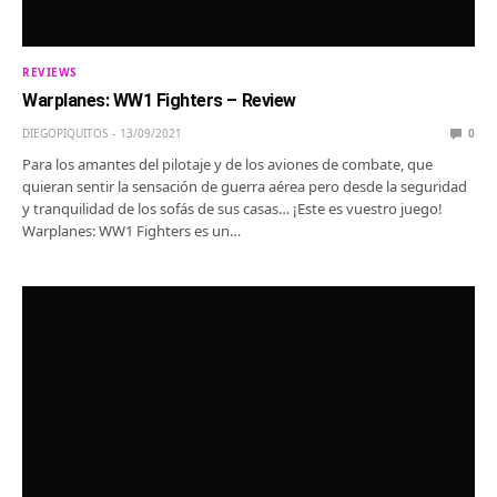
REVIEWS
Warplanes: WW1 Fighters – Review
DIEGOPIQUITOS
13/09/2021
0
Para los amantes del pilotaje y de los aviones de combate, que
quieran sentir la sensación de guerra aérea pero desde la seguridad
y tranquilidad de los sofás de sus casas… ¡Este es vuestro juego!
Warplanes: WW1 Fighters es un…