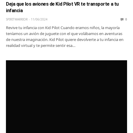
Deja que los aviones de Kid Pilot VR te transporte a tu
infancia
SPIRITWARRIOR
11/06/2024
0
Revive tu infancia con Kid Pilot Cuando eramos niños, la mayoría
teníamos un avión de juguete con el que volábamos en aventuras
de nuestra imaginación. Kid Pilot quiere devolverte a tu infancia en
realidad virtual y te permite sentir esa…