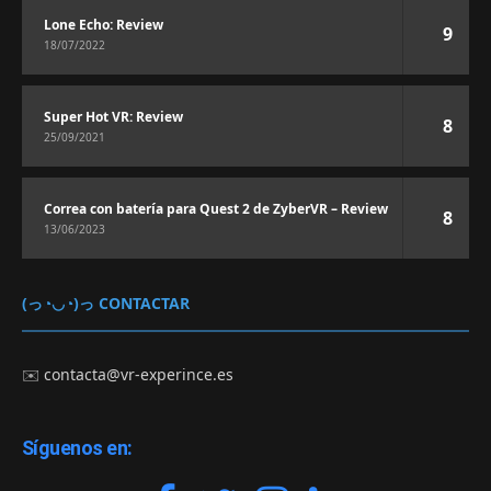
Lone Echo: Review
9
18/07/2022
Super Hot VR: Review
8
25/09/2021
Correa con batería para Quest 2 de ZyberVR – Review
8
13/06/2023
(っ◔◡◔)っ CONTACTAR
✉️
contacta@vr-experince.es
Síguenos en: