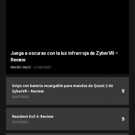
Juega a oscuras con la luz infrarroja de ZyberVR –
Review
MAURO VALES
21/06/2023
Grips con batería recargable para mandos de Quest 2 de
9
ZyberVR – Review
02/07/2023
Resident Evil 4: Review
9
31/10/2021