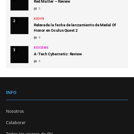
Red Matter – Review
5
AIOVR
2
Relevada la fecha de lanzamiento de Medal Of
Honor en Oculus Quest 2
4
REVIEWS
3
A-Tech Cybernetic: Review
4
INFO
Nosotros
Colaborar
Todos los visores de RV