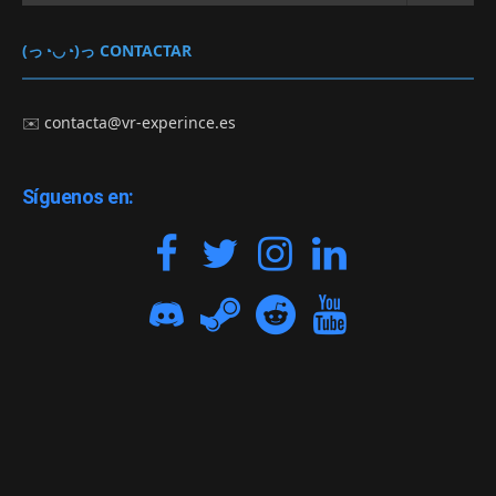
(っ◔◡◔)っ CONTACTAR
✉️
contacta@vr-experince.es
Síguenos en: