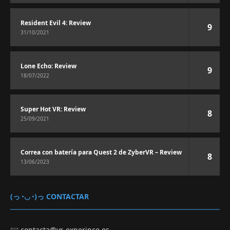
Resident Evil 4: Review
9
31/10/2021
Lone Echo: Review
9
18/07/2022
Super Hot VR: Review
8
25/09/2021
Correa con batería para Quest 2 de ZyberVR – Review
8
13/06/2023
(っ◔◡◔)っ CONTACTAR
✉️
contacta@vr-experince.es