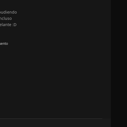
 pudiendo
ncluso
elante :D
uento