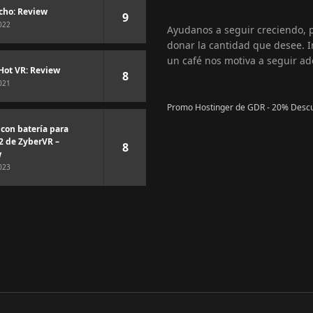
cho: Review
9
022
Ayudanos a seguir creciendo,
donar la cantidad que desee. I
un café nos motiva a seguir ad
Hot VR: Review
8
021
Promo Hostinger de GDR - 20% Desc
 con batería para
2 de ZyberVR –
8
w
023