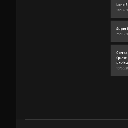
Lone E
18/07/2
Super 
25/09/2
Correa
Quest 
Revie
13/06/2