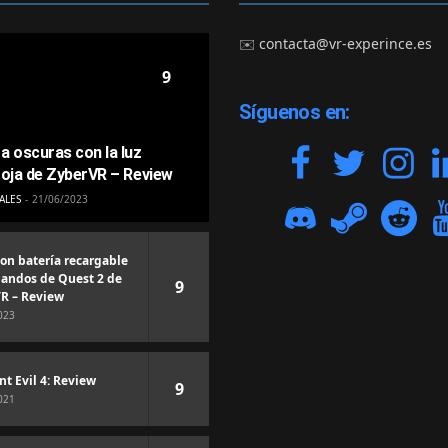
✉️
contacta@vr-experince.es
9
Síguenos en:
a oscuras con la luz
roja de ZyberVR – Review
ALES
21/06/2023
con batería recargable
andos de Quest 2 de
9
R – Review
023
nt Evil 4: Review
9
021