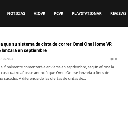
NOTICIAS
AIOVR
PCVR
PLAYSTATIONVR
REVIEWS
cia que su sistema de cinta de correr Omni One Home VR
e lanzará en septiembre
1/08/2024
0
e, finalmente comenzará a enviarse en septiembre, según afirma la
casi cuatro años se anunció que Omni One se lanzaría a fines de
o sucedió. A diferencia de las ofertas de cintas de…