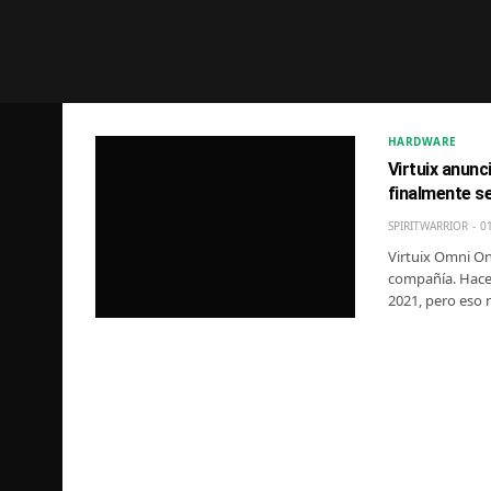
HARDWARE
Virtuix anun
finalmente s
SPIRITWARRIOR
0
Virtuix Omni On
compañía. Hace 
2021, pero eso n