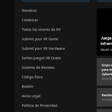
Nosotros
Colaborar
Todos los visores de RV
Juega 
Submit your VR Game
infrar
Submit your VR Hardware
MAURO V
Sorteo Juegos VR Gratis
Grips 
Sistema de Reviews
para m
ZyberV
Código Ético
02/07/2
Boletín
Reside
Aviso Legal
31/10/2
Política de Privacidad