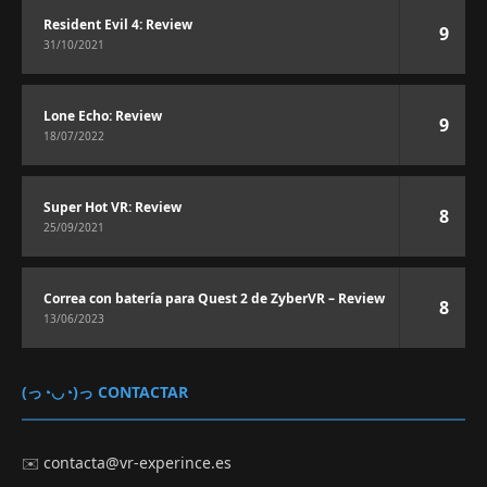
Resident Evil 4: Review
9
31/10/2021
Lone Echo: Review
9
18/07/2022
Super Hot VR: Review
8
25/09/2021
Correa con batería para Quest 2 de ZyberVR – Review
8
13/06/2023
(っ◔◡◔)っ CONTACTAR
✉️
contacta@vr-experince.es