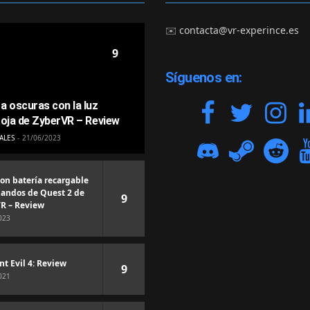
✉️
contacta@vr-experince.es
9
Síguenos en:
a oscuras con la luz
roja de ZyberVR – Review
ALES
21/06/2023
con batería recargable
andos de Quest 2 de
9
R – Review
023
nt Evil 4: Review
9
021