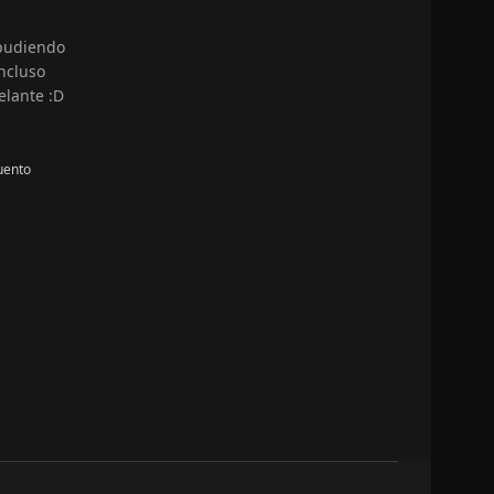
 pudiendo
ncluso
elante :D
uento