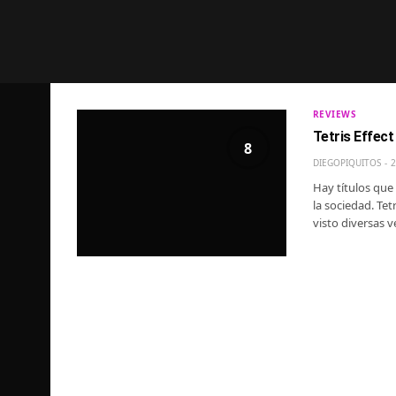
REVIEWS
Tetris Effec
8
DIEGOPIQUITOS
2
Hay títulos que 
la sociedad. Te
visto diversas 