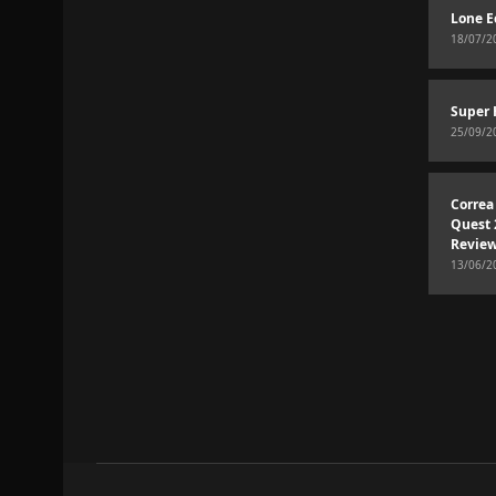
Lone E
18/07/2
Super 
25/09/2
Correa
Quest 
Revie
13/06/2