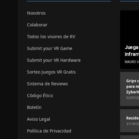
Nosotros
Colaborar
Todos los visores de RV
Juega 
Submit your VR Game
infrar
Submit your VR Hardware
MAURO V
Sorteo Juegos VR Gratis
Grips 
Sistema de Reviews
para m
ZyberV
Código Ético
02/07/2
Boletín
Reside
Aviso Legal
31/10/2
Política de Privacidad