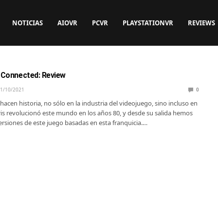
NOTICIAS
AIOVR
PCVR
PLAYSTATIONVR
REVIEWS
t Connected: Review
1/10/2021
0
hacen historia, no sólo en la industria del videojuego, sino incluso en
tris revolucionó este mundo en los años 80, y desde su salida hemos
versiones de este juego basadas en esta franquicia.…