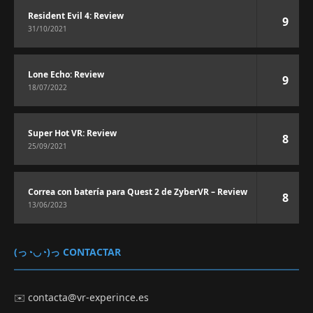
Resident Evil 4: Review
9
31/10/2021
Lone Echo: Review
9
18/07/2022
Super Hot VR: Review
8
25/09/2021
Correa con batería para Quest 2 de ZyberVR – Review
8
13/06/2023
(っ◔◡◔)っ CONTACTAR
✉️
contacta@vr-experince.es