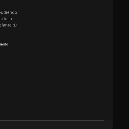
 pudiendo
ncluso
elante :D
uento