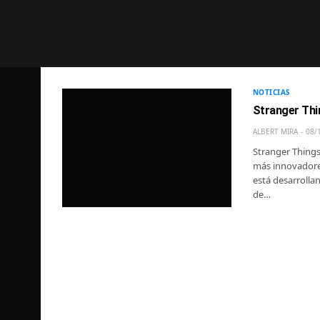
NOTICIAS
Stranger Thi
ALBERT MIRA
08/
Stranger Things 
más innovadores
está desarrolla
de…