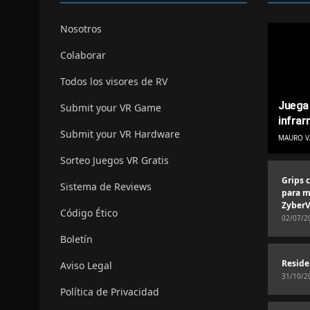
Nosotros
Colaborar
Todos los visores de RV
Juega 
Submit your VR Game
infrar
Submit your VR Hardware
MAURO V
Sorteo Juegos VR Gratis
Grips 
Sistema de Reviews
para m
ZyberV
Código Ético
02/07/2
Boletín
Reside
Aviso Legal
31/10/2
Política de Privacidad