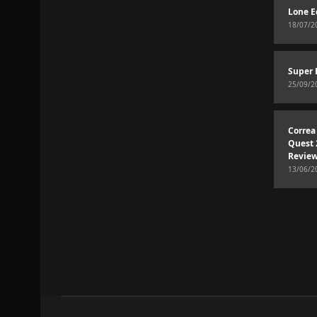
Lone E
18/07/2
Super 
25/09/2
Correa
Quest 
Revie
13/06/2