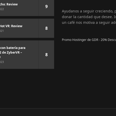
cho: Review
9
022
Ayudanos a seguir creciendo,
donar la cantidad que desee. I
un café nos motiva a seguir ad
Hot VR: Review
8
021
Promo Hostinger de GDR - 20% Desc
 con batería para
2 de ZyberVR –
8
w
023