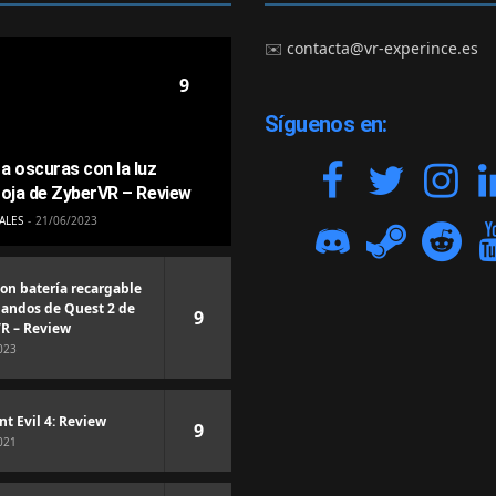
✉️
contacta@vr-experince.es
9
Síguenos en:
a oscuras con la luz
roja de ZyberVR – Review
ALES
21/06/2023
con batería recargable
andos de Quest 2 de
9
R – Review
023
nt Evil 4: Review
9
021