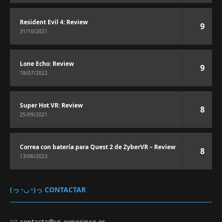
Resident Evil 4: Review
9
31/10/2021
Lone Echo: Review
9
18/07/2022
Super Hot VR: Review
8
25/09/2021
Correa con batería para Quest 2 de ZyberVR – Review
8
13/06/2023
(っ◔◡◔)っ CONTACTAR
✉️
contacta@vr-experince.es