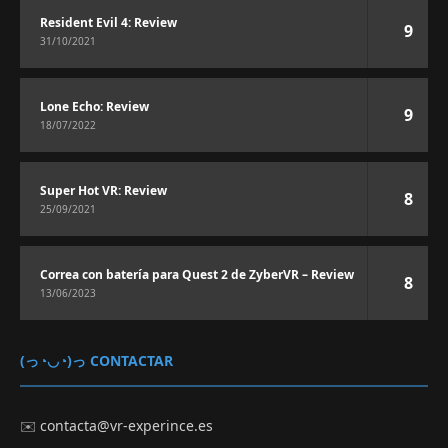
Resident Evil 4: Review
9
31/10/2021
Lone Echo: Review
9
18/07/2022
Super Hot VR: Review
8
25/09/2021
Correa con batería para Quest 2 de ZyberVR – Review
8
13/06/2023
(っ◔◡◔)っ CONTACTAR
✉️
contacta@vr-experince.es