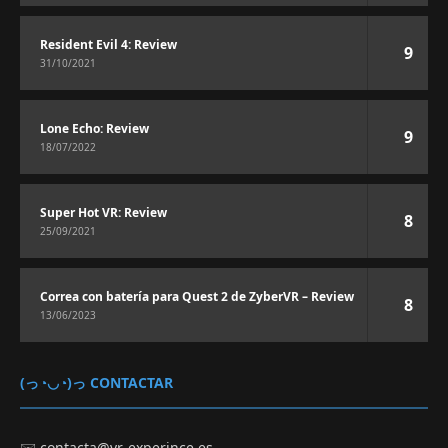
Resident Evil 4: Review
9
31/10/2021
Lone Echo: Review
9
18/07/2022
Super Hot VR: Review
8
25/09/2021
Correa con batería para Quest 2 de ZyberVR – Review
8
13/06/2023
(っ◔◡◔)っ CONTACTAR
✉️
contacta@vr-experince.es