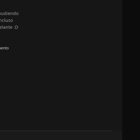
 pudiendo
ncluso
elante :D
uento