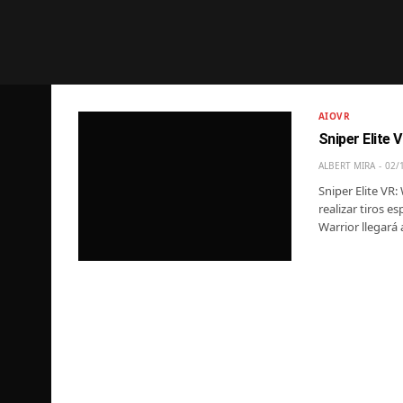
AIOVR
Sniper Elite 
ALBERT MIRA
02/
Sniper Elite VR:
realizar tiros e
Warrior llegará