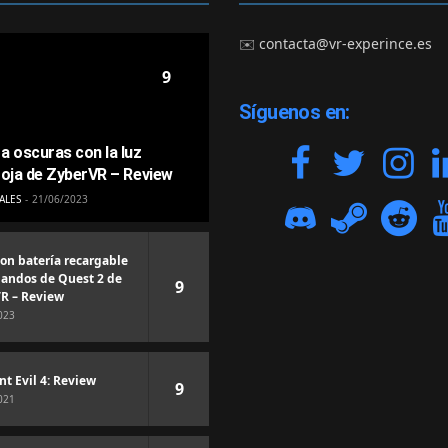
✉️
contacta@vr-experince.es
9
Síguenos en:
a oscuras con la luz
roja de ZyberVR – Review
ALES
21/06/2023
con batería recargable
andos de Quest 2 de
9
R – Review
023
nt Evil 4: Review
9
021