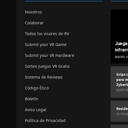
Nosotros
Colaborar
Todos los visores de RV
Juega 
Submit your VR Game
infrar
Submit your VR Hardware
MAURO V
Sorteo Juegos VR Gratis
Grips 
Sistema de Reviews
para m
ZyberV
Código Ético
02/07/2
Boletín
Reside
Aviso Legal
31/10/2
Política de Privacidad