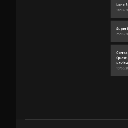
Lone E
18/07/2
Super 
25/09/2
Correa
Quest 
Revie
13/06/2