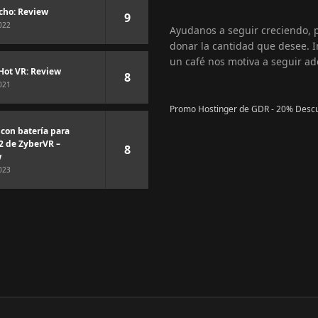
cho: Review
9
022
Ayudanos a seguir creciendo,
donar la cantidad que desee. I
un café nos motiva a seguir ad
Hot VR: Review
8
021
Promo Hostinger de GDR - 20% Desc
 con batería para
2 de ZyberVR –
8
w
023