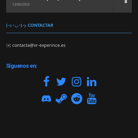
8
13/06/2023
(っ◔◡◔)っ CONTACTAR
✉️
contacta@vr-experince.es
Síguenos en: