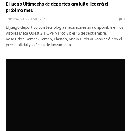
El juego Ultimechs de deportes gratuito llegará el
próximo mes
SPIRITWARRIOR
17/08/2022
2
El juego deportivo con tecnología mecánica estará disponible en los
visores Meta Quest 2, PC VR y Pico VR el 15 de septiembre.
Resolution Games (Demeo, Blaston, Angry Birds VR) anunció hoy el
precio oficial y la fecha de lanzamiento…