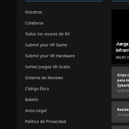
Nosotros
Colaborar
Todos los visores de RV
Juega 
Submit your VR Game
infrar
Submit your VR Hardware
MAURO V
Sorteo Juegos VR Gratis
Grips 
Sistema de Reviews
para m
ZyberV
Código Ético
02/07/2
Boletín
Reside
Aviso Legal
31/10/2
Política de Privacidad