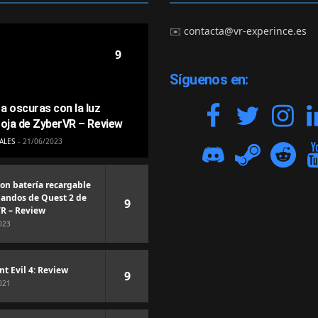
✉️
contacta@vr-experince.es
9
Síguenos en:
a oscuras con la luz
roja de ZyberVR – Review
ALES
21/06/2023
con batería recargable
andos de Quest 2 de
9
R – Review
023
nt Evil 4: Review
9
021