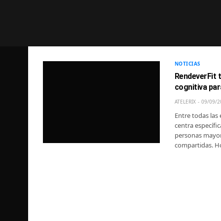
NOTICIAS
RendeverFit t
cognitiva pa
ATELERIX
09/09/2
Entre todas las
centra específi
personas mayore
compartidas. Ho