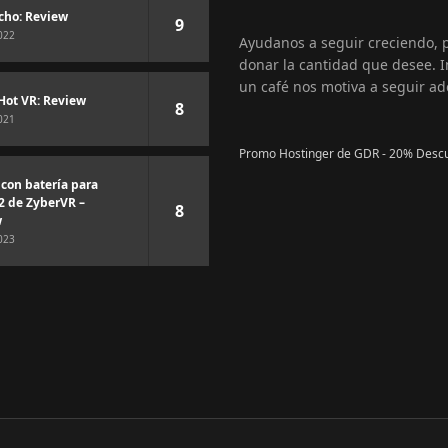
cho: Review
9
022
Ayudanos a seguir creciendo,
donar la cantidad que desee. I
un café nos motiva a seguir ad
Hot VR: Review
8
021
Promo Hostinger de GDR - 20% Desc
 con batería para
2 de ZyberVR –
8
w
023