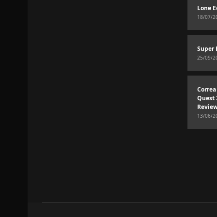
Lone E
18/07/2
Super 
25/09/2
Correa
Quest 
Revie
13/06/2