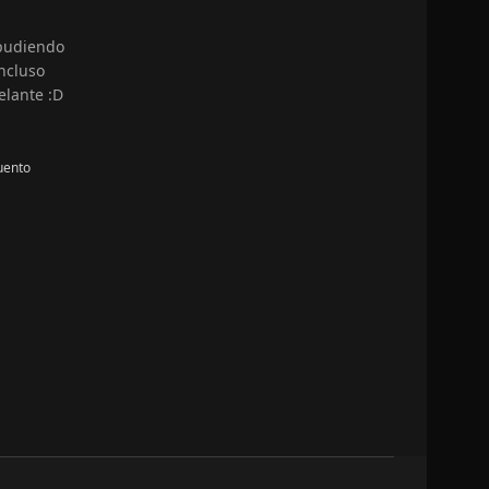
 pudiendo
ncluso
elante :D
uento