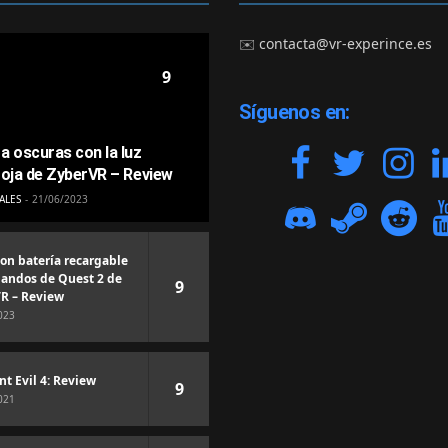
✉️
contacta@vr-experince.es
9
Síguenos en:
a oscuras con la luz
roja de ZyberVR – Review
ALES
21/06/2023
con batería recargable
andos de Quest 2 de
9
R – Review
023
nt Evil 4: Review
9
021