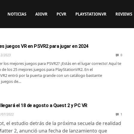
NOTICIAS
AIOVR
PCVR
PLAYSTATIONVR
REVIEWS
es juegos VR en PSVR2 para jugar en 2024
12/2023
0
r los mejores juegos para PSVR2? ¡Estás en el lugar correcto! Aquí te
 de los 25 mejores juegos para PlayStationVR2. En el
VR2 entró por la puerta grande con un catálogo bastante
e juegos de…
llegará el 18 de agosto a Quest 2 y PC VR
2/07/2022
1
ot, el estudio detrás de la próxima secuela de realidad
Matter 2, anunció una fecha de lanzamiento que