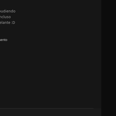
 pudiendo
ncluso
elante :D
uento