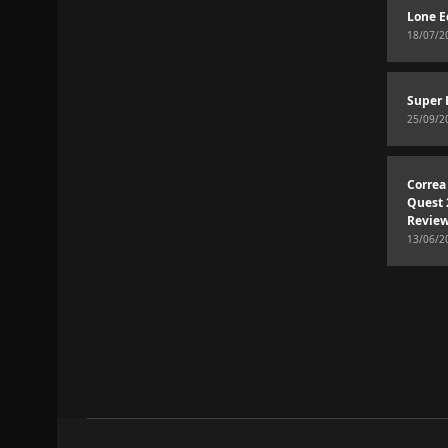
Lone E
18/07/2
Super 
25/09/2
Correa
Quest 
Revie
13/06/2