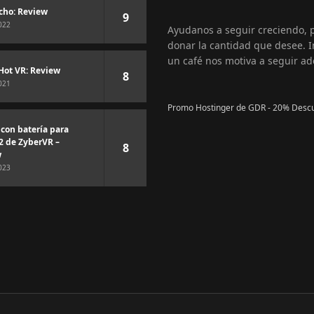
cho: Review
9
022
Ayudanos a seguir creciendo,
donar la cantidad que desee. I
un café nos motiva a seguir ad
Hot VR: Review
8
021
Promo Hostinger de GDR - 20% Desc
 con batería para
2 de ZyberVR –
8
w
023