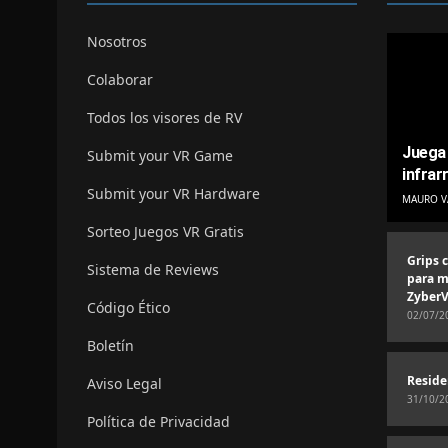
Nosotros
Colaborar
Todos los visores de RV
Juega 
Submit your VR Game
infrar
Submit your VR Hardware
MAURO V
Sorteo Juegos VR Gratis
Grips 
Sistema de Reviews
para m
ZyberV
Código Ético
02/07/2
Boletín
Reside
Aviso Legal
31/10/2
Política de Privacidad