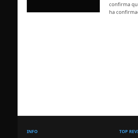
confirma que
ha confirma
INFO
TOP REV