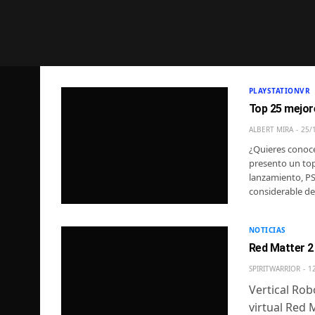
PLAYSTATIONVR
Top 25 mejor
ALBERT MIRA
25/
¿Quieres conoce
presento un top
lanzamiento, PS
considerable d
NOTICIAS
Red Matter 2 
SPIRITWARRIOR
1
Vertical Rob
virtual Red 