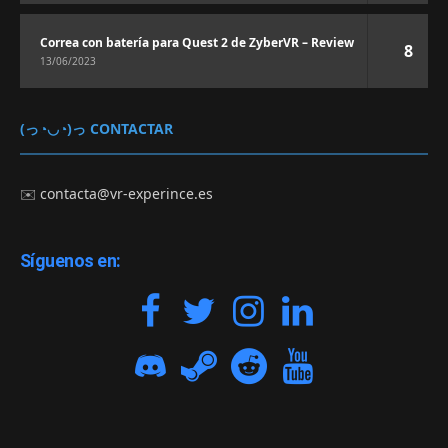
Correa con batería para Quest 2 de ZyberVR – Review
8
13/06/2023
(っ◔◡◔)っ CONTACTAR
✉️
contacta@vr-experince.es
Síguenos en: