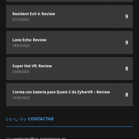
Resident Evil 4: Review
9
31/10/2021
Lone Echo: Review
9
18/07/2022
Super Hot VR: Review
8
25/09/2021
Correa con batería para Quest 2 de ZyberVR – Review
8
13/06/2023
(っ◔◡◔)っ CONTACTAR
✉️
contacta@vr-experince.es