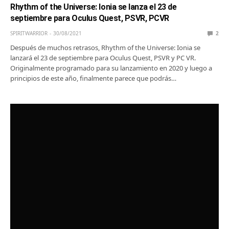
Rhythm of the Universe: Ionia se lanza el 23 de
septiembre para Oculus Quest, PSVR, PCVR
SPIRITWARRIOR
30/08/2021
2
Después de muchos retrasos, Rhythm of the Universe: Ionia se
lanzará el 23 de septiembre para Oculus Quest, PSVR y PC VR.
Originalmente programado para su lanzamiento en 2020 y luego a
principios de este año, finalmente parece que podrás…