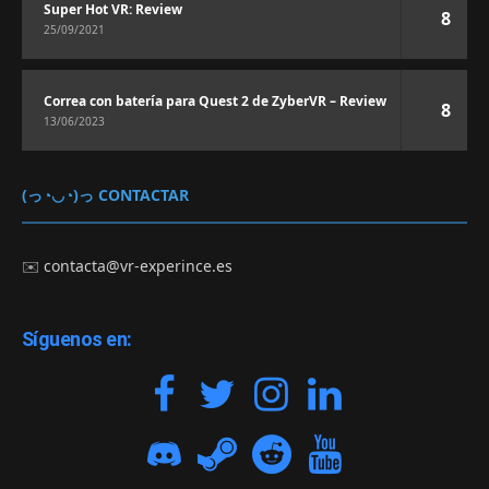
Super Hot VR: Review
8
25/09/2021
Correa con batería para Quest 2 de ZyberVR – Review
8
13/06/2023
(っ◔◡◔)っ CONTACTAR
✉️
contacta@vr-experince.es
Síguenos en: