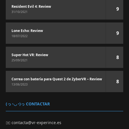
Resident Evil 4: Review
9
31/10/2021
Lone Echo: Review
9
18/07/2022
Super Hot VR: Review
8
25/09/2021
Correa con batería para Quest 2 de ZyberVR – Review
8
13/06/2023
(っ◔◡◔)っ CONTACTAR
✉️
contacta@vr-experince.es