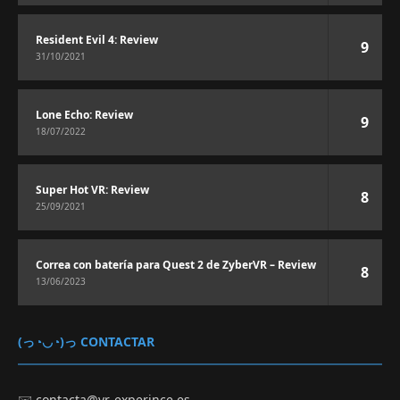
Resident Evil 4: Review
9
31/10/2021
Lone Echo: Review
9
18/07/2022
Super Hot VR: Review
8
25/09/2021
Correa con batería para Quest 2 de ZyberVR – Review
8
13/06/2023
(っ◔◡◔)っ CONTACTAR
✉️
contacta@vr-experince.es