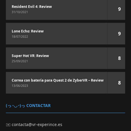
Resident Evil 4: Review
9
31/10/2021
Lone Echo: Review
9
18/07/2022
Super Hot VR: Review
8
25/09/2021
Correa con batería para Quest 2 de ZyberVR – Review
8
13/06/2023
(っ◔◡◔)っ CONTACTAR
✉️
contacta@vr-experince.es