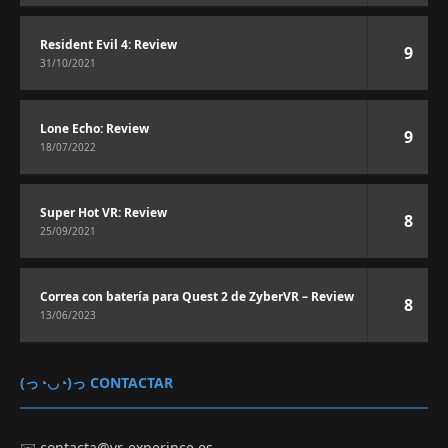
Resident Evil 4: Review
9
31/10/2021
Lone Echo: Review
9
18/07/2022
Super Hot VR: Review
8
25/09/2021
Correa con batería para Quest 2 de ZyberVR – Review
8
13/06/2023
(っ◔◡◔)っ CONTACTAR
✉️
contacta@vr-experince.es