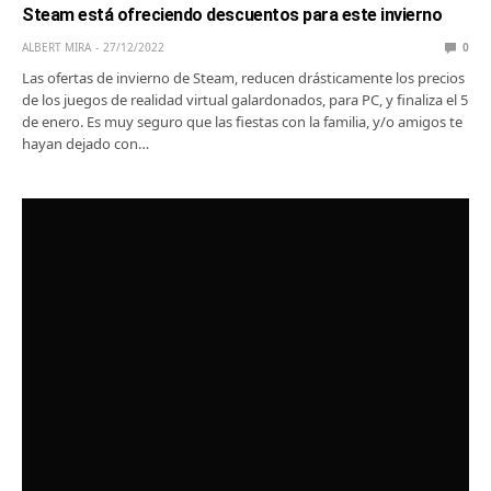
Steam está ofreciendo descuentos para este invierno
ALBERT MIRA
27/12/2022
0
Las ofertas de invierno de Steam, reducen drásticamente los precios
de los juegos de realidad virtual galardonados, para PC, y finaliza el 5
de enero. Es muy seguro que las fiestas con la familia, y/o amigos te
hayan dejado con…