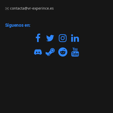
✉️
contacta@vr-experince.es
Síguenos en: