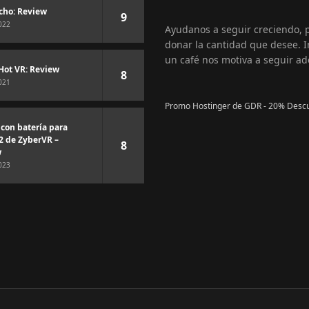
cho: Review
9
022
Ayudanos a seguir creciendo,
donar la cantidad que desee. I
un café nos motiva a seguir ad
Hot VR: Review
8
021
Promo Hostinger de GDR - 20% Desc
 con batería para
2 de ZyberVR –
8
w
023