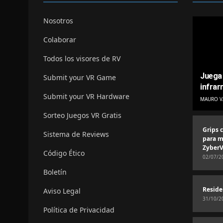
Nosotros
Colaborar
Todos los visores de RV
Juega 
Submit your VR Game
infrar
Submit your VR Hardware
MAURO V
Sorteo Juegos VR Gratis
Grips 
Sistema de Reviews
para m
ZyberV
Código Ético
02/07/2
Boletín
Reside
Aviso Legal
31/10/2
Política de Privacidad