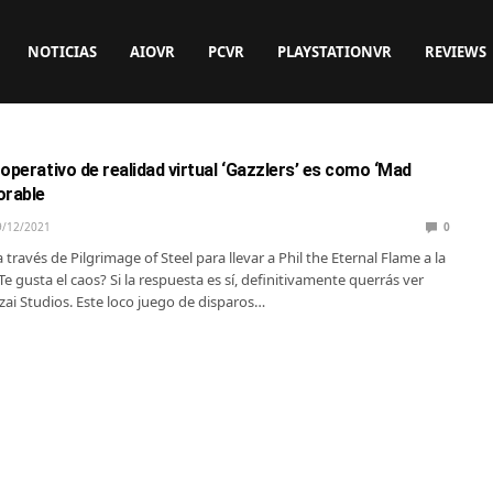
NOTICIAS
AIOVR
PCVR
PLAYSTATIONVR
REVIEWS
operativo de realidad virtual ‘Gazzlers’ es como ‘Mad
orable
9/12/2021
0
través de Pilgrimage of Steel para llevar a Phil the Eternal Flame a la
¿Te gusta el caos? Si la respuesta es sí, definitivamente querrás ver
zai Studios. Este loco juego de disparos…