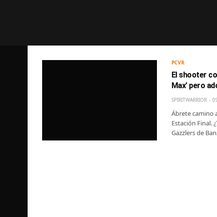
PCVR
El shooter co
Max’ pero ad
SPIRITWARRIOR
0
Ábrete camino a 
Estación Final. 
Gazzlers de Ban