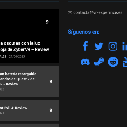
✉️
contacta@vr-experince.es
9
Síguenos en:
a oscuras con la luz
roja de ZyberVR – Review
ALES
21/06/2023
con batería recargable
andos de Quest 2 de
9
R – Review
023
nt Evil 4: Review
9
021