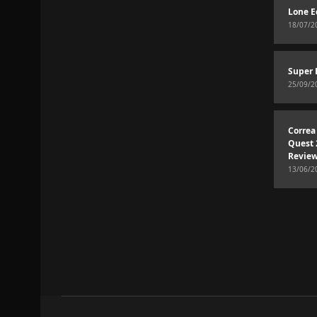
Lone E
18/07/2
Super 
25/09/2
Correa
Quest 
Revie
13/06/2