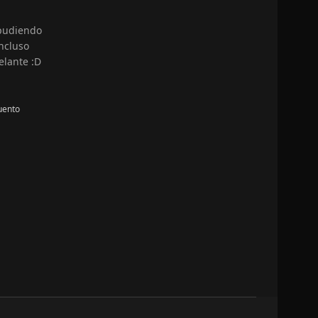
 pudiendo
ncluso
elante :D
uento