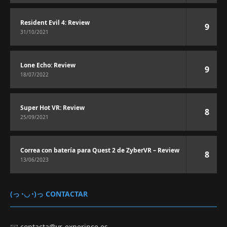
Resident Evil 4: Review
9
31/10/2021
Lone Echo: Review
9
18/07/2022
Super Hot VR: Review
8
25/09/2021
Correa con batería para Quest 2 de ZyberVR – Review
8
13/06/2023
(っ◔◡◔)っ CONTACTAR
✉️
contacta@vr-experince.es