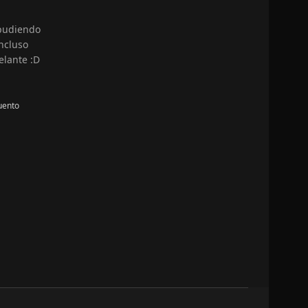
 pudiendo
ncluso
elante :D
uento