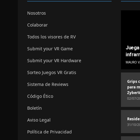
Nosotros
Colaborar
Todos los visores de RV
Juega 
Submit your VR Game
infrar
Submit your VR Hardware
MAURO V
Sorteo Juegos VR Gratis
Grips 
Sistema de Reviews
para m
ZyberV
Código Ético
02/07/2
Boletín
Reside
Aviso Legal
31/10/2
Política de Privacidad