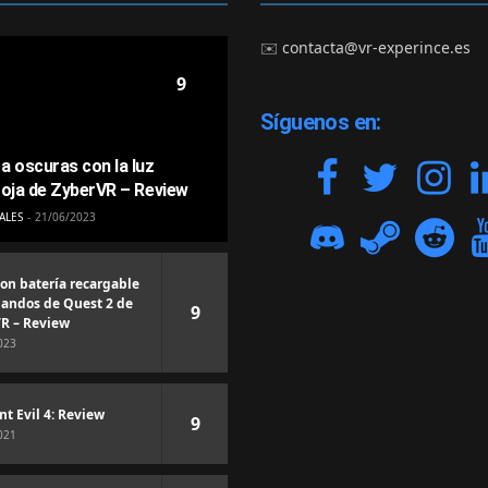
✉️
contacta@vr-experince.es
9
Síguenos en:
a oscuras con la luz
roja de ZyberVR – Review
ALES
21/06/2023
con batería recargable
andos de Quest 2 de
9
R – Review
023
nt Evil 4: Review
9
021