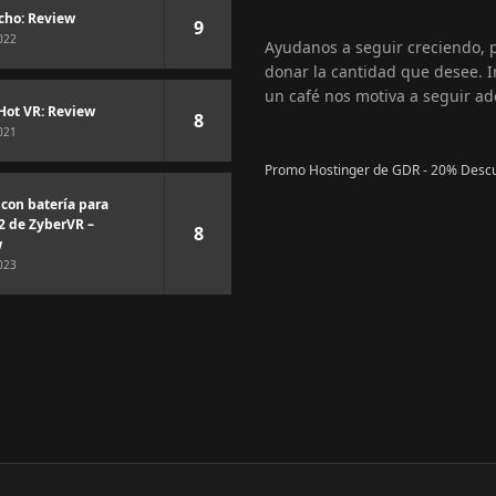
cho: Review
9
022
Ayudanos a seguir creciendo,
donar la cantidad que desee. I
un café nos motiva a seguir ad
Hot VR: Review
8
021
Promo Hostinger de GDR - 20% Desc
 con batería para
2 de ZyberVR –
8
w
023