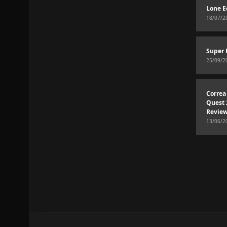
Lone E
18/07/2
Super 
25/09/2
Correa
Quest 
Revie
13/06/2