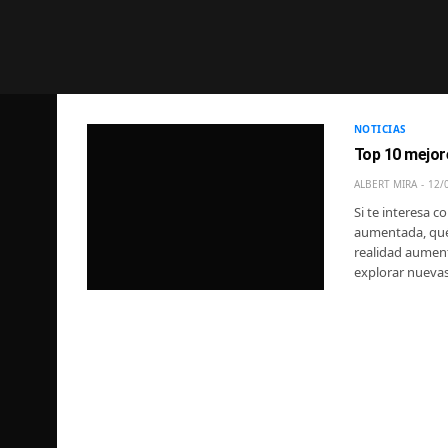
NOTICIAS
Top 10 mejor
ALBERT MIRA
12/
Si te interesa c
aumentada, quéd
realidad aument
explorar nueva