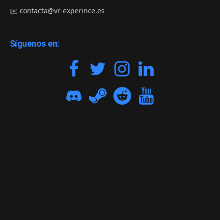
✉️
contacta@vr-experince.es
Síguenos en: