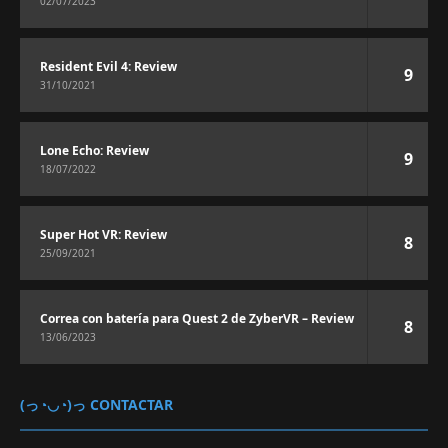
02/07/2023
Resident Evil 4: Review
9
31/10/2021
Lone Echo: Review
9
18/07/2022
Super Hot VR: Review
8
25/09/2021
Correa con batería para Quest 2 de ZyberVR – Review
8
13/06/2023
(っ◔◡◔)っ CONTACTAR