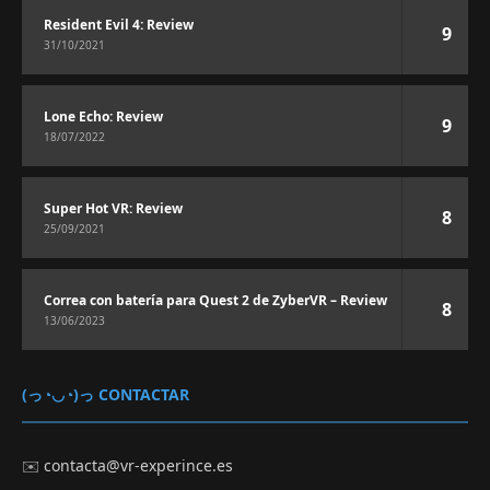
Resident Evil 4: Review
9
31/10/2021
Lone Echo: Review
9
18/07/2022
Super Hot VR: Review
8
25/09/2021
Correa con batería para Quest 2 de ZyberVR – Review
8
13/06/2023
(っ◔◡◔)っ CONTACTAR
✉️
contacta@vr-experince.es