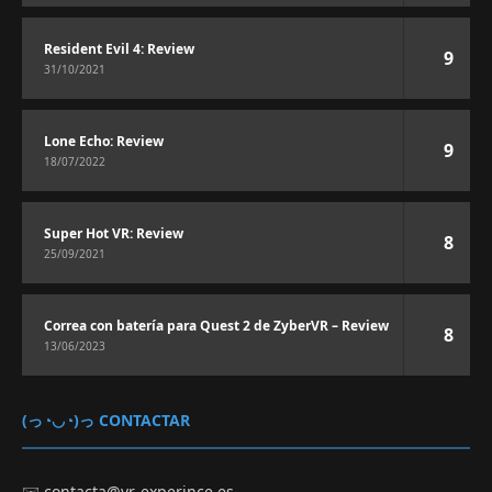
Resident Evil 4: Review
9
31/10/2021
Lone Echo: Review
9
18/07/2022
Super Hot VR: Review
8
25/09/2021
Correa con batería para Quest 2 de ZyberVR – Review
8
13/06/2023
(っ◔◡◔)っ CONTACTAR
✉️
contacta@vr-experince.es