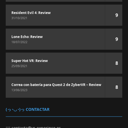
Resident Evil 4: Review
9
31/10/2021
Lone Echo: Review
9
18/07/2022
Super Hot VR: Review
8
25/09/2021
Correa con batería para Quest 2 de ZyberVR – Review
8
13/06/2023
(っ◔◡◔)っ CONTACTAR
✉️
contacta@vr-experince.es