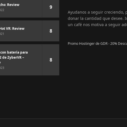
cho: Review
9
022
Ayudanos a seguir creciendo,
donar la cantidad que desee. I
un café nos motiva a seguir ad
Hot VR: Review
8
021
Promo Hostinger de GDR - 20% Desc
 con batería para
2 de ZyberVR –
8
w
023