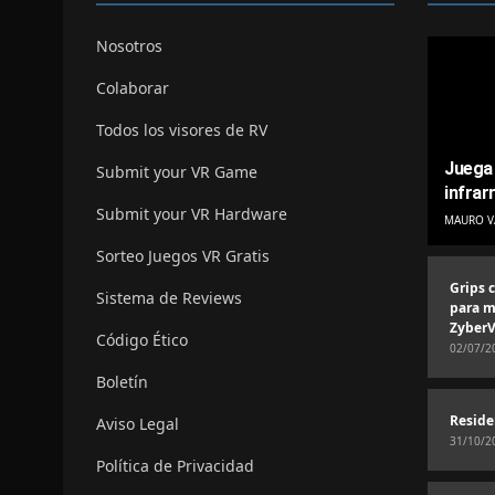
Nosotros
Colaborar
Todos los visores de RV
Juega 
Submit your VR Game
infrar
Submit your VR Hardware
MAURO V
Sorteo Juegos VR Gratis
Grips 
Sistema de Reviews
para m
ZyberV
Código Ético
02/07/2
Boletín
Reside
Aviso Legal
31/10/2
Política de Privacidad