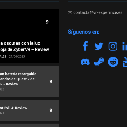
✉️
contacta@vr-experince.es
9
Síguenos en:
a oscuras con la luz
roja de ZyberVR – Review
ALES
21/06/2023
con batería recargable
andos de Quest 2 de
9
R – Review
023
nt Evil 4: Review
9
021