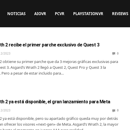
NOTICIAS
AIOVR
PCVR
PLAYSTATIONVR
REVIEWS
h 2 recibe el primer parche exclusivo de Quest 3
12/2023
0
2 obtiene su primer parche que da 3 mejoras gráficas exclusivas para
est 3. Asgard’s Wrath 2 llegó a Quest 2, Quest Pro y Quest 3 la
Pero a pesar de estar incluido para…
h 2 ya está disponible, el gran lanzamiento para Meta
12/2023
0
2 ya está disponible, pero su apartado gráfico queda muy por detrás
an ofrecer los visores «next-gen» de Meta. Asgard’s Wrath 2, la mayor