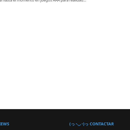
a hasta el momento en juegos AAA para realidad…
IEWS
(っ◔◡◔)っ CONTACTAR