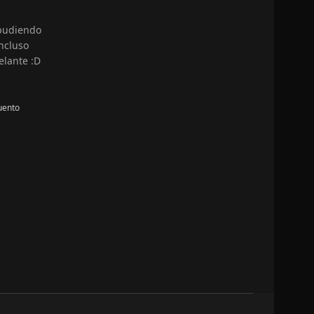
 pudiendo
ncluso
elante :D
uento