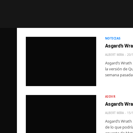
NOTICIAS
Asgard’s Wrat
ALBERT MIRA
20/
Asgard’s Wrath 
la versión de Qu
semana pasada. 
AIOVR
Asgard’s Wrat
ALBERT MIRA
15/
Asgard’s Wrath 
de lo que podrí