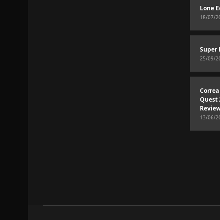
Lone E
18/07/2
Super 
25/09/2
Correa
Quest 
Revie
13/06/2