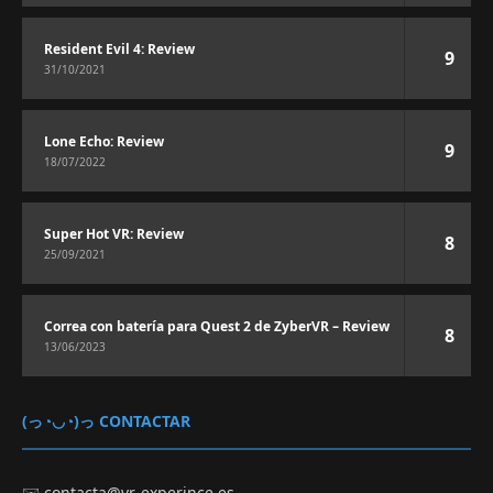
Resident Evil 4: Review
9
31/10/2021
Lone Echo: Review
9
18/07/2022
Super Hot VR: Review
8
25/09/2021
Correa con batería para Quest 2 de ZyberVR – Review
8
13/06/2023
(っ◔◡◔)っ CONTACTAR
✉️
contacta@vr-experince.es