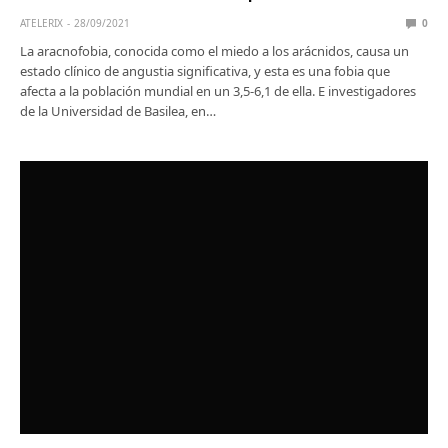
ATELERIX
28/09/2021
0
La aracnofobia, conocida como el miedo a los arácnidos, causa un
estado clínico de angustia significativa, y esta es una fobia que
afecta a la población mundial en un 3,5-6,1 de ella. E investigadores
de la Universidad de Basilea, en…