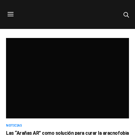
NOTICIAS
Las “Arañas AR” como solución para curar la aracnofobia