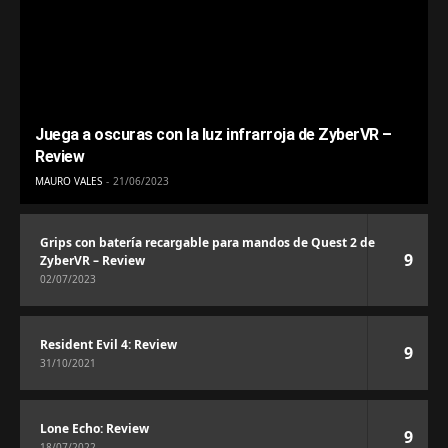
Juega a oscuras con la luz infrarroja de ZyberVR –
Review
MAURO VALES
21/06/2023
Grips con batería recargable para mandos de Quest 2 de
9
ZyberVR – Review
02/07/2023
Resident Evil 4: Review
9
31/10/2021
Lone Echo: Review
9
18/07/2022