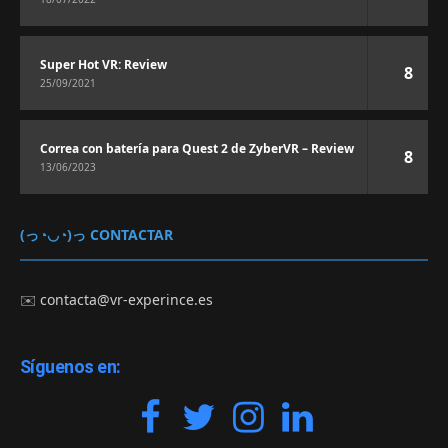
Super Hot VR: Review
8
25/09/2021
Correa con batería para Quest 2 de ZyberVR – Review
8
13/06/2023
(っ◔◡◔)っ CONTACTAR
✉️
contacta@vr-experince.es
Síguenos en: