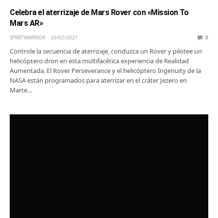
Celebra el aterrizaje de Mars Rover con «Mission To
Mars AR»
SPIRITWARRIOR
20/02/2021
0
Controle la secuencia de aterrizaje, conduzca un Rover y pilotee un
helicóptero dron en esta multifacética experiencia de Realidad
Aumentada. El Rover Perseverance y el helicóptero Ingenuity de la
NASA están programados para aterrizar en el cráter Jezero en
Marte…