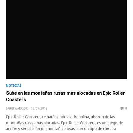
NOTICIAS
Sube en las montañas rusas mas alocadas en Epic Roller
Coasters
SPIRITWARRIOR
15/01/2018
0
Epic Roller Coasters, te hará sentir la adrenalina, abordo de las
montañas rusas mas alocadas. Epic Roller Coasters, es un juego de
acción y simulación de montañas rusas, con un tipo de cámara