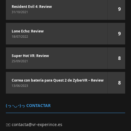
Resident Evil 4: Review
9
31/10/2021
Lone Echo: Review
9
18/07/2022
Super Hot VR: Review
8
25/09/2021
Correa con batería para Quest 2 de ZyberVR – Review
8
13/06/2023
(っ◔◡◔)っ CONTACTAR
✉️
contacta@vr-experince.es